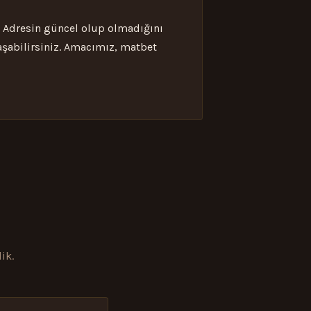
n. Adresin güncel olup olmadığını
aşabilirsiniz. Amacımız, matbet
ik.