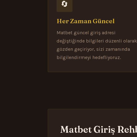
🔄
Her Zaman Güncel
Matbet güncel giriş adresi
değiştiğinde bilgileri düzenli olarak
gözden geçiriyor, sizi zamanında
bilgilendirmeyi hedefliyoruz.
Matbet Giriş Reh