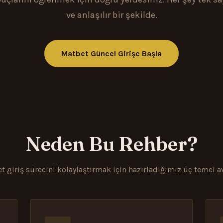
ve anlaşılır bir şekilde.
Matbet Güncel Girişe Başla
Neden Bu Rehber?
t giriş sürecini kolaylaştırmak için hazırladığımız üç temel av