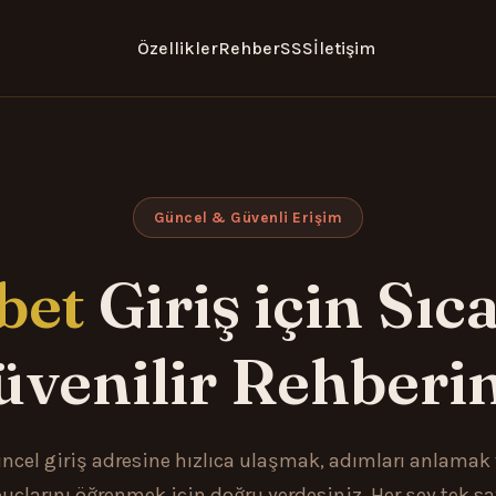
Özellikler
Rehber
SSS
İletişim
Güncel & Güvenli Erişim
bet
Giriş için Sıc
üvenilir Rehberin
ncel giriş adresine hızlıca ulaşmak, adımları anlamak 
uçlarını öğrenmek için doğru yerdesiniz. Her şey tek s