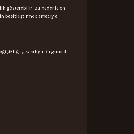
ik gösterebilir. Bu nedenle en
çin basitleştirmek amacıyla
değişikliği yaşandığında güncel