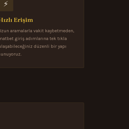
⚡
Hızlı Erişim
Uzun aramalarla vakit kaybetmeden,
matbet giriş adımlarına tek tıkla
ulaşabileceğiniz düzenli bir yapı
sunuyoruz.