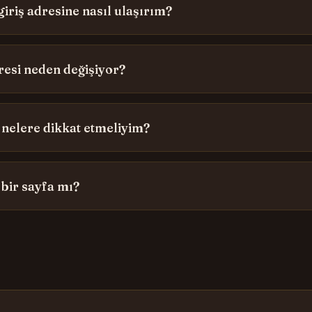
iriş adresine nasıl ulaşırım?
sine bu rehber sayfası üzerinden ulaşabilirsiniz. Adresler za
 sayfamızı düzenli olarak takip etmeniz önerilir.
resi neden değişiyor?
teknik bakım, altyapı güncellemeleri veya erişim düzenlemele
. Bu nedenle güncel adresi buradan kontrol etmek faydalıdır.
 nelere dikkat etmeliyim?
e doğrulanmış adresleri kullanın, hesap bilgilerinizi kimseyle
cih edin.
 bir sayfa mı?
irme amaçlı hazırlanmış bir rehberdir. Kullanıcılara güncel er
da yol göstermeyi amaçlar.