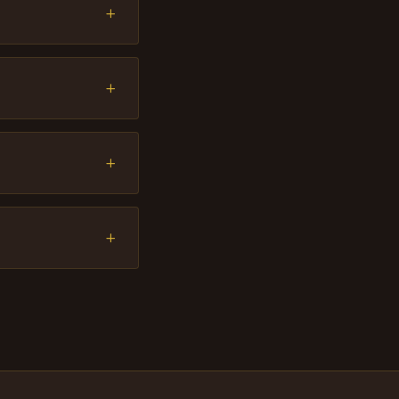
man zaman
ri nedeniyle zaman
 paylaşmayın ve
işim ve genel