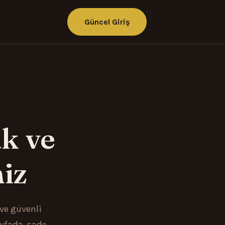
Güncel Giriş
ak ve
iz
ve güvenli
ayfada, sade