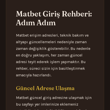
Matbet Giriş Rehberi:
Adım Adım
Matbet erişim adresleri, teknik bakım ve
altyapı güncellemeleri nedeniyle zaman
zaman değişiklik gösterebilir. Bu nedenle
en doğru yaklaşım, her zaman güncel
adresi teyit ederek işlem yapmaktır. Bu
rehber, süreci sizin için basitleştirmek
amacıyla hazırlandı.
Güncel Adrese Ulaşma
Matbet güncel giriş adresine ulaşmak için
bu sayfayı yer imlerinize eklemeniz