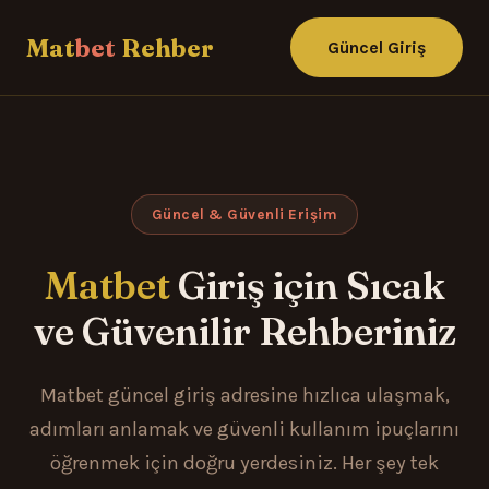
Mat
bet
Rehber
Güncel Giriş
Güncel & Güvenli Erişim
Matbet
Giriş için Sıcak
ve Güvenilir Rehberiniz
Matbet güncel giriş adresine hızlıca ulaşmak,
adımları anlamak ve güvenli kullanım ipuçlarını
öğrenmek için doğru yerdesiniz. Her şey tek