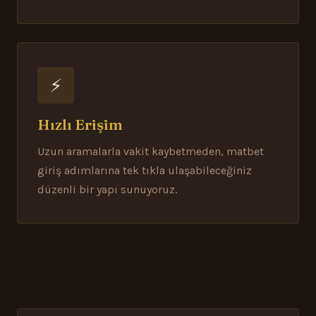
⚡
Hızlı Erişim
Uzun aramalarla vakit kaybetmeden, matbet
giriş adımlarına tek tıkla ulaşabileceğiniz
düzenli bir yapı sunuyoruz.