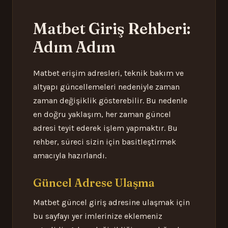
Matbet Giriş Rehberi:
Adım Adım
Matbet erişim adresleri, teknik bakım ve
altyapı güncellemeleri nedeniyle zaman
zaman değişiklik gösterebilir. Bu nedenle
en doğru yaklaşım, her zaman güncel
adresi teyit ederek işlem yapmaktır. Bu
rehber, süreci sizin için basitleştirmek
amacıyla hazırlandı.
Güncel Adrese Ulaşma
Matbet güncel giriş adresine ulaşmak için
bu sayfayı yer imlerinize eklemeniz