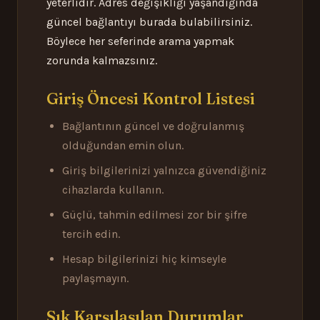
yeterlidir. Adres değişikliği yaşandığında
güncel bağlantıyı burada bulabilirsiniz.
Böylece her seferinde arama yapmak
zorunda kalmazsınız.
Giriş Öncesi Kontrol Listesi
Bağlantının güncel ve doğrulanmış
olduğundan emin olun.
Giriş bilgilerinizi yalnızca güvendiğiniz
cihazlarda kullanın.
Güçlü, tahmin edilmesi zor bir şifre
tercih edin.
Hesap bilgilerinizi hiç kimseyle
paylaşmayın.
Sık Karşılaşılan Durumlar