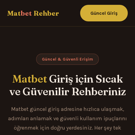
Mat
bet
Rehber
Güncel Giriş
Güncel & Güvenli Erişim
Matbet
Giriş için Sıcak
ve Güvenilir Rehberiniz
Matbet güncel giriş adresine hızlıca ulaşmak,
adımları anlamak ve güvenli kullanım ipuçlarını
öğrenmek için doğru yerdesiniz. Her şey tek