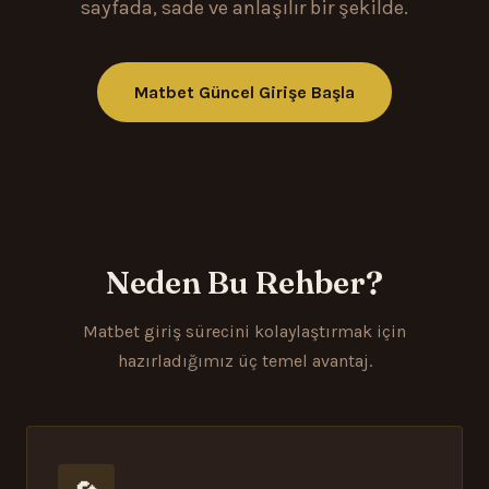
sayfada, sade ve anlaşılır bir şekilde.
Matbet Güncel Girişe Başla
Neden Bu Rehber?
Matbet giriş sürecini kolaylaştırmak için
hazırladığımız üç temel avantaj.