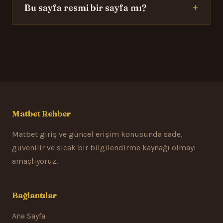
kullanın, hesap bilgilerinizi kimseyle
Bu sayfa resmi bir sayfa mı?
paylaşmayın ve güçlü bir şifre tercih edin.
Bu sayfa bilgilendirme amaçlı hazırlanmış bir
rehberdir. Kullanıcılara güncel erişim ve genel
kullanım konusunda yol göstermeyi amaçlar.
Matbet Rehber
Matbet giriş ve güncel erişim konusunda sade,
güvenilir ve sıcak bir bilgilendirme kaynağı olmayı
amaçlıyoruz.
Bağlantılar
Ana Sayfa