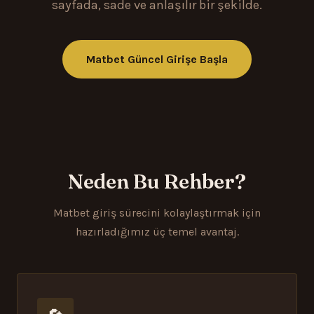
sayfada, sade ve anlaşılır bir şekilde.
Matbet Güncel Girişe Başla
Neden Bu Rehber?
Matbet giriş sürecini kolaylaştırmak için
hazırladığımız üç temel avantaj.