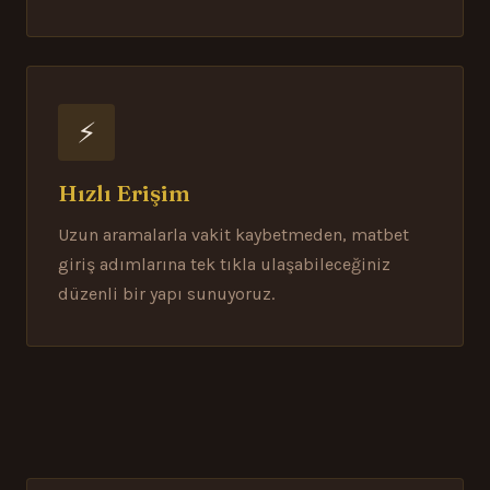
⚡
Hızlı Erişim
Uzun aramalarla vakit kaybetmeden, matbet
giriş adımlarına tek tıkla ulaşabileceğiniz
düzenli bir yapı sunuyoruz.