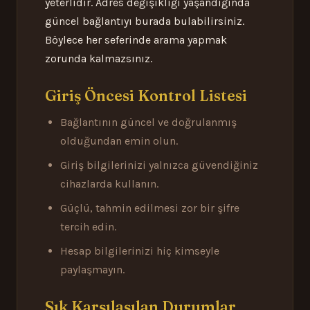
yeterlidir. Adres değişikliği yaşandığında
güncel bağlantıyı burada bulabilirsiniz.
Böylece her seferinde arama yapmak
zorunda kalmazsınız.
Giriş Öncesi Kontrol Listesi
Bağlantının güncel ve doğrulanmış
olduğundan emin olun.
Giriş bilgilerinizi yalnızca güvendiğiniz
cihazlarda kullanın.
Güçlü, tahmin edilmesi zor bir şifre
tercih edin.
Hesap bilgilerinizi hiç kimseyle
paylaşmayın.
Sık Karşılaşılan Durumlar