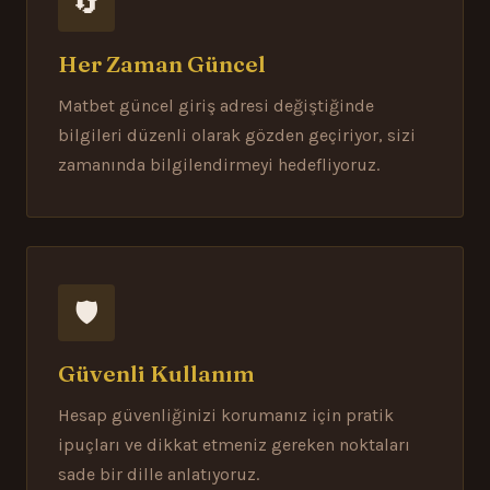
🔄
Her Zaman Güncel
Matbet güncel giriş adresi değiştiğinde
bilgileri düzenli olarak gözden geçiriyor, sizi
zamanında bilgilendirmeyi hedefliyoruz.
🛡️
Güvenli Kullanım
Hesap güvenliğinizi korumanız için pratik
ipuçları ve dikkat etmeniz gereken noktaları
sade bir dille anlatıyoruz.