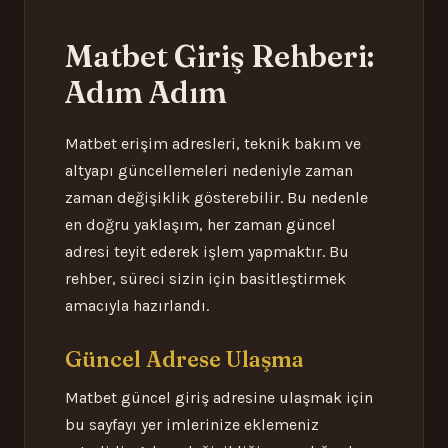
Matbet Giriş Rehberi:
Adım Adım
Matbet erişim adresleri, teknik bakım ve
altyapı güncellemeleri nedeniyle zaman
zaman değişiklik gösterebilir. Bu nedenle
en doğru yaklaşım, her zaman güncel
adresi teyit ederek işlem yapmaktır. Bu
rehber, süreci sizin için basitleştirmek
amacıyla hazırlandı.
Güncel Adrese Ulaşma
Matbet güncel giriş adresine ulaşmak için
bu sayfayı yer imlerinize eklemeniz