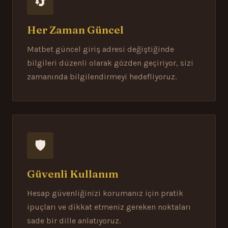
🔄
Her Zaman Güncel
Matbet güncel giriş adresi değiştiğinde
bilgileri düzenli olarak gözden geçiriyor, sizi
zamanında bilgilendirmeyi hedefliyoruz.
🛡️
Güvenli Kullanım
Hesap güvenliğinizi korumanız için pratik
ipuçları ve dikkat etmeniz gereken noktaları
sade bir dille anlatıyoruz.