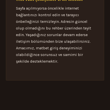
Sayfa açılmıyorsa öncelikle internet
bağlantınızı kontrol edin ve tarayıcı
önbelleğinizi temizleyin. Adresin güncel
olup olmadığını bu rehber üzerinden teyit
edin. Yaşadığınız sorunlar devam ederse
iletişim bölümünden bize ulaşabilirsiniz.
Amacımız, matbet giriş deneyiminizi
olabildiğince sorunsuz ve samimi bir
şekilde desteklemektir.