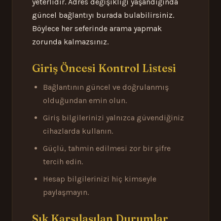
yeterlidir. Adres değişikliği yaşandığında
güncel bağlantıyı burada bulabilirsiniz.
Böylece her seferinde arama yapmak
zorunda kalmazsınız.
Giriş Öncesi Kontrol Listesi
Bağlantının güncel ve doğrulanmış
olduğundan emin olun.
Giriş bilgilerinizi yalnızca güvendiğiniz
cihazlarda kullanın.
Güçlü, tahmin edilmesi zor bir şifre
tercih edin.
Hesap bilgilerinizi hiç kimseyle
paylaşmayın.
Sık Karşılaşılan Durumlar