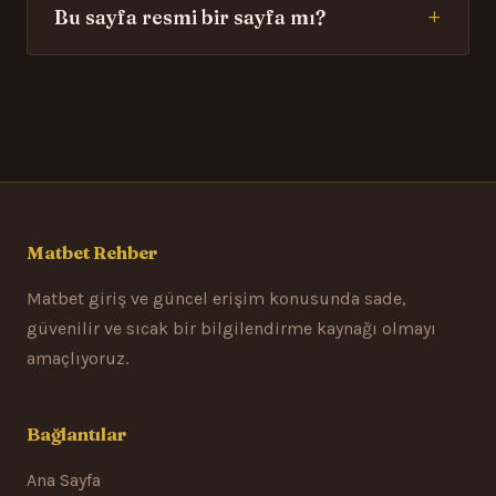
kullanın, hesap bilgilerinizi kimseyle
Bu sayfa resmi bir sayfa mı?
paylaşmayın ve güçlü bir şifre tercih edin.
Bu sayfa bilgilendirme amaçlı hazırlanmış bir
rehberdir. Kullanıcılara güncel erişim ve genel
kullanım konusunda yol göstermeyi amaçlar.
Matbet Rehber
Matbet giriş ve güncel erişim konusunda sade,
güvenilir ve sıcak bir bilgilendirme kaynağı olmayı
amaçlıyoruz.
Bağlantılar
Ana Sayfa