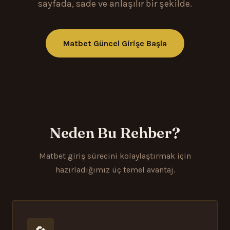
sayfada, sade ve anlaşılır bir şekilde.
Matbet Güncel Girişe Başla
Neden Bu Rehber?
Matbet giriş sürecini kolaylaştırmak için
hazırladığımız üç temel avantaj.