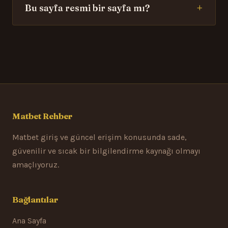
kullanın, hesap bilgilerinizi kimseyle
Bu sayfa resmi bir sayfa mı?
paylaşmayın ve güçlü bir şifre tercih edin.
Bu sayfa bilgilendirme amaçlı hazırlanmış bir
rehberdir. Kullanıcılara güncel erişim ve genel
kullanım konusunda yol göstermeyi amaçlar.
Matbet Rehber
Matbet giriş ve güncel erişim konusunda sade,
güvenilir ve sıcak bir bilgilendirme kaynağı olmayı
amaçlıyoruz.
Bağlantılar
Ana Sayfa