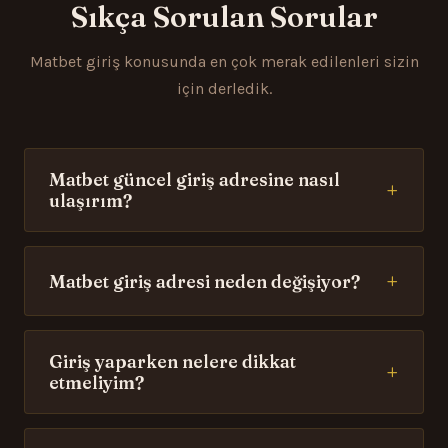
Sıkça Sorulan Sorular
Matbet giriş konusunda en çok merak edilenleri sizin
için derledik.
Matbet güncel giriş adresine nasıl
ulaşırım?
Güncel giriş adresine bu rehber sayfası
üzerinden ulaşabilirsiniz. Adresler zaman
Matbet giriş adresi neden değişiyor?
zaman güncellendiği için sayfamızı düzenli
olarak takip etmeniz önerilir.
Erişim adresleri teknik bakım, altyapı
güncellemeleri veya erişim düzenlemeleri
Giriş yaparken nelere dikkat
etmeliyim?
nedeniyle zaman zaman değişebilir. Bu nedenle
güncel adresi buradan kontrol etmek faydalıdır.
Yalnızca güncel ve doğrulanmış adresleri