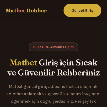
Mat
bet
Rehber
Güncel Giriş
Güncel & Güvenli Erişim
Matbet
Giriş için Sıcak
ve Güvenilir Rehberiniz
Matbet güncel giriş adresine hızlıca ulaşmak,
adımları anlamak ve güvenli kullanım ipuçlarını
öğrenmek için doğru yerdesiniz. Her şey tek