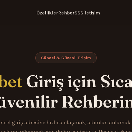
Özellikler
Rehber
SSS
İletişim
Güncel & Güvenli Erişim
bet
Giriş için Sıc
üvenilir Rehberin
ncel giriş adresine hızlıca ulaşmak, adımları anlamak 
uçlarını öğrenmek için doğru yerdesiniz. Her şey tek s