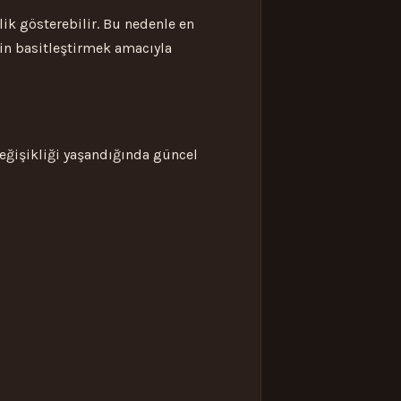
ik gösterebilir. Bu nedenle en
çin basitleştirmek amacıyla
değişikliği yaşandığında güncel