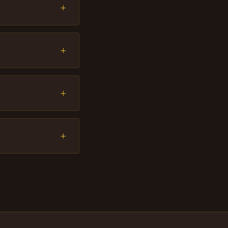
man zaman
ri nedeniyle zaman
 paylaşmayın ve
işim ve genel