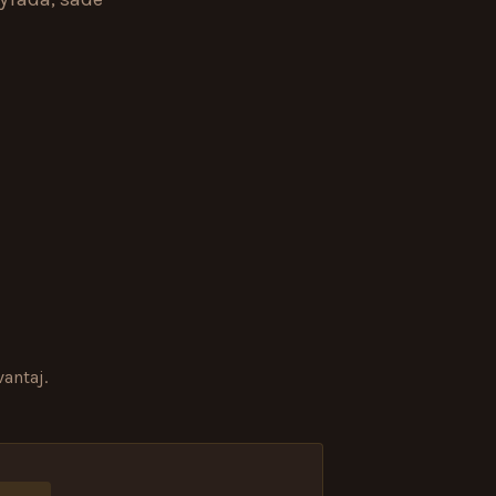
antaj.