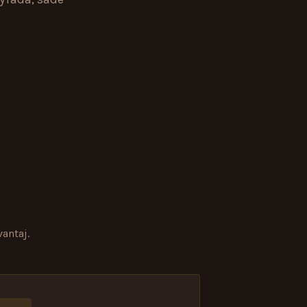
antaj.