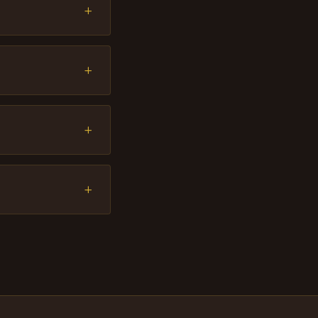
man zaman
ri nedeniyle zaman
 paylaşmayın ve
işim ve genel