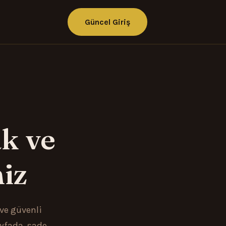
Güncel Giriş
ak ve
iz
ve güvenli
ayfada, sade