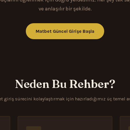
ve anlaşılır bir şekilde.
Matbet Güncel Girişe Başla
Neden Bu Rehber?
t giriş sürecini kolaylaştırmak için hazırladığımız üç temel av