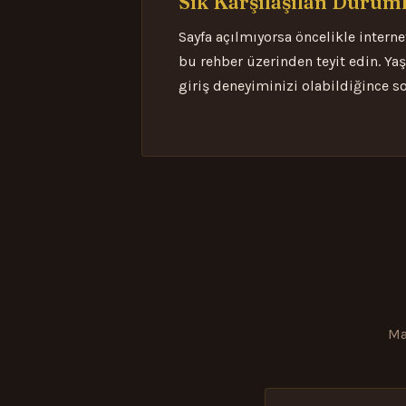
Sık Karşılaşılan Durum
Sayfa açılmıyorsa öncelikle interne
bu rehber üzerinden teyit edin. Y
giriş deneyiminizi olabildiğince 
Ma