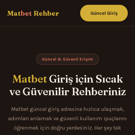
Mat
bet
Rehber
Güncel Giriş
Güncel & Güvenli Erişim
Matbet
Giriş için Sıcak
ve Güvenilir Rehberiniz
Matbet güncel giriş adresine hızlıca ulaşmak,
adımları anlamak ve güvenli kullanım ipuçlarını
öğrenmek için doğru yerdesiniz. Her şey tek