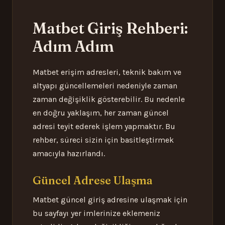
Matbet Giriş Rehberi:
Adım Adım
Matbet erişim adresleri, teknik bakım ve
altyapı güncellemeleri nedeniyle zaman
zaman değişiklik gösterebilir. Bu nedenle
en doğru yaklaşım, her zaman güncel
adresi teyit ederek işlem yapmaktır. Bu
rehber, süreci sizin için basitleştirmek
amacıyla hazırlandı.
Güncel Adrese Ulaşma
Matbet güncel giriş adresine ulaşmak için
bu sayfayı yer imlerinize eklemeniz