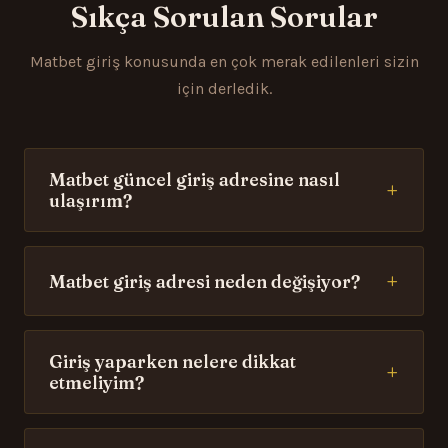
Sıkça Sorulan Sorular
Matbet giriş konusunda en çok merak edilenleri sizin
için derledik.
Matbet güncel giriş adresine nasıl
ulaşırım?
Güncel giriş adresine bu rehber sayfası
üzerinden ulaşabilirsiniz. Adresler zaman
Matbet giriş adresi neden değişiyor?
zaman güncellendiği için sayfamızı düzenli
olarak takip etmeniz önerilir.
Erişim adresleri teknik bakım, altyapı
güncellemeleri veya erişim düzenlemeleri
Giriş yaparken nelere dikkat
etmeliyim?
nedeniyle zaman zaman değişebilir. Bu nedenle
güncel adresi buradan kontrol etmek faydalıdır.
Yalnızca güncel ve doğrulanmış adresleri