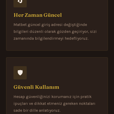
🔄
Her Zaman Güncel
Matbet güncel giriş adresi değiştiğinde
bilgileri düzenli olarak gözden geçiriyor, sizi
zamanında bilgilendirmeyi hedefliyoruz.
🛡️
Güvenli Kullanım
Hesap güvenliğinizi korumanız için pratik
ipuçları ve dikkat etmeniz gereken noktaları
sade bir dille anlatıyoruz.