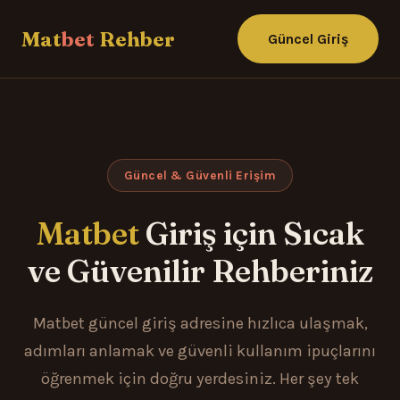
Mat
bet
Rehber
Güncel Giriş
Güncel & Güvenli Erişim
Matbet
Giriş için Sıcak
ve Güvenilir Rehberiniz
Matbet güncel giriş adresine hızlıca ulaşmak,
adımları anlamak ve güvenli kullanım ipuçlarını
öğrenmek için doğru yerdesiniz. Her şey tek