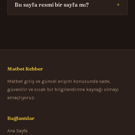
kullanın, hesap bilgilerinizi kimseyle
Bu sayfa resmi bir sayfa mı?
paylaşmayın ve güçlü bir şifre tercih edin.
Bu sayfa bilgilendirme amaçlı hazırlanmış bir
rehberdir. Kullanıcılara güncel erişim ve genel
kullanım konusunda yol göstermeyi amaçlar.
Matbet Rehber
Matbet giriş ve güncel erişim konusunda sade,
güvenilir ve sıcak bir bilgilendirme kaynağı olmayı
amaçlıyoruz.
Bağlantılar
Ana Sayfa