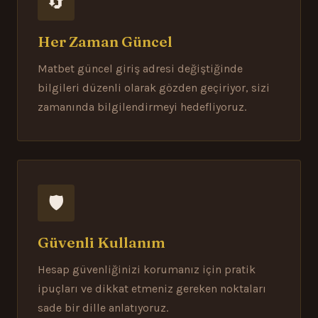
🔄
Her Zaman Güncel
Matbet güncel giriş adresi değiştiğinde
bilgileri düzenli olarak gözden geçiriyor, sizi
zamanında bilgilendirmeyi hedefliyoruz.
🛡️
Güvenli Kullanım
Hesap güvenliğinizi korumanız için pratik
ipuçları ve dikkat etmeniz gereken noktaları
sade bir dille anlatıyoruz.