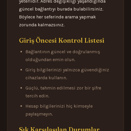
yeterlidir. Adres değişikliği yaşandığında
güncel bağlantıyı burada bulabilirsiniz.
Böylece her seferinde arama yapmak
zorunda kalmazsınız.
Giriş Öncesi Kontrol Listesi
Bağlantının güncel ve doğrulanmış
olduğundan emin olun.
Giriş bilgilerinizi yalnızca güvendiğiniz
cihazlarda kullanın.
Güçlü, tahmin edilmesi zor bir şifre
tercih edin.
Hesap bilgilerinizi hiç kimseyle
paylaşmayın.
Sık Karşılaşılan Durumlar