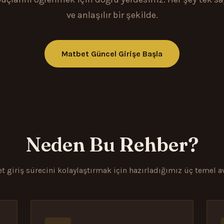
ve anlaşılır bir şekilde.
Matbet Güncel Girişe Başla
Neden Bu Rehber?
t giriş sürecini kolaylaştırmak için hazırladığımız üç temel av