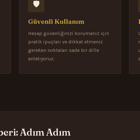
🛡️
Güvenli Kullanım
Hesap güvenliğinizi korumanız için
pratik ipuçları ve dikkat etmeniz
gereken noktaları sade bir dille
anlatıyoruz.
beri: Adım Adım