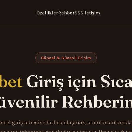
Özellikler
Rehber
SSS
İletişim
Güncel & Güvenli Erişim
bet
Giriş için Sıc
üvenilir Rehberin
ncel giriş adresine hızlıca ulaşmak, adımları anlamak 
uçlarını öğrenmek için doğru yerdesiniz. Her şey tek s