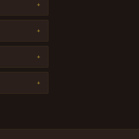
man zaman
ri nedeniyle zaman
 paylaşmayın ve
işim ve genel