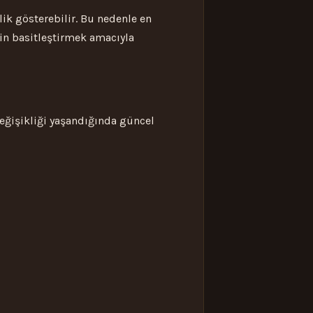
ik gösterebilir. Bu nedenle en
çin basitleştirmek amacıyla
değişikliği yaşandığında güncel