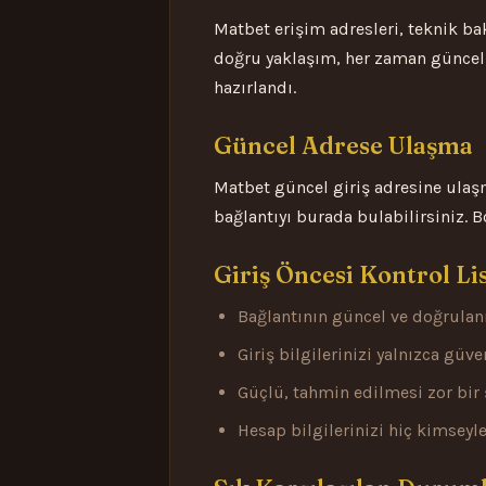
Matbet erişim adresleri, teknik b
doğru yaklaşım, her zaman güncel a
hazırlandı.
Güncel Adrese Ulaşma
Matbet güncel giriş adresine ulaşm
bağlantıyı burada bulabilirsiniz.
Giriş Öncesi Kontrol Lis
Bağlantının güncel ve doğrula
Giriş bilgilerinizi yalnızca güv
Güçlü, tahmin edilmesi zor bir ş
Hesap bilgilerinizi hiç kimseyl