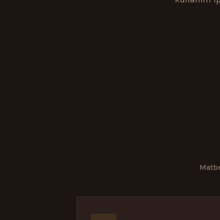
Matbe